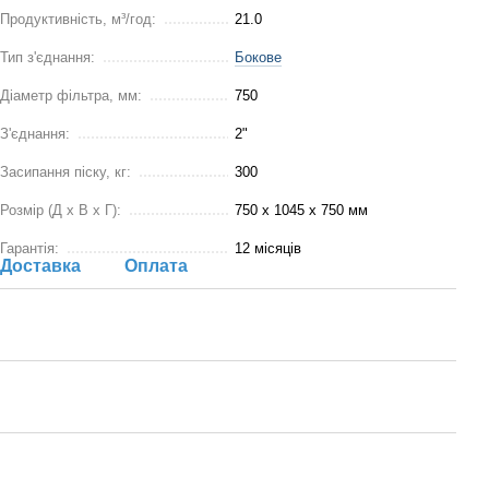
Продуктивність, м³/год:
21.0
Тип з'єднання:
Бокове
Діаметр фільтра, мм:
750
З'єднання:
2"
Засипання піску, кг:
300
Розмір (Д х В х Г):
750 х 1045 х 750 мм
Гарантія:
12 місяців
Доставка
Оплата