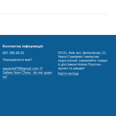
Контактна інформація
097 295-39-33
03151, Київ, вул. Дніпровська, 22.
Увага! Самовивіз тимчасово
Передзвонити вам?
недоступний: замовляйте товари
із доставкою Новою Поштою -
зручно та швидко!
aquavital79@gmail.com ///
Sellers from China - do not spam
Карта проїзду
us!