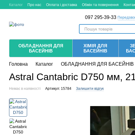
Перейти до основного контенту
Каталог
Про нас
Оплата і доставка
Обмін та повернення
Конта
097 295-39-33
Передзво
ОБЛАДНАННЯ ДЛЯ
ХІМІЯ ДЛЯ
ЗБ
БАСЕЙНІВ
БАСЕЙНІВ
БА
Головна
Каталог
ОБЛАДНАННЯ ДЛЯ БАСЕЙНІВ
Astral Cantabric D750 мм, 2
Немає в наявності
Артикул: 15784
Залишити відгук