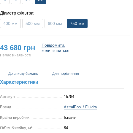
Діаметр фільтра:
400 мм
500 мм
600 мм
750 мм
Повідомити,
43 680 грн
коли з’явиться
Немає в наявності
До списку бажань
Для порівняння
Характеристики
Артикул
15784
Бренд
AstralPool / Fluidra
Країна виробник:
Іспанія
Об'єм басейну, м³:
84