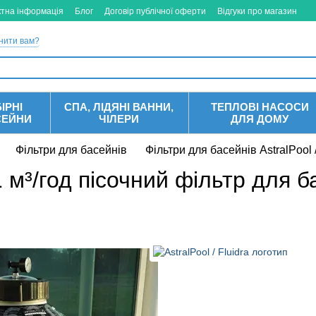
ктна інформація
Блог
Договір публічної оферти
Відгуки про магазин
нити вам?
ІРНІ
СПА, ЛІДЯНІ ВАННИ,
ТЕПЛОВІ НАСОСИ
СЕЙНИ
ЧІЛЕРИ
ДЛЯ ДОМУ
Фільтри для басейнів
Фільтри для басейнів AstralPool /
1 м³/год пісочний фільтр для 