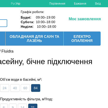
Порівняння
Рус
Укр
Бажання
Вхід
Графік роботи:
Будні:
09:00–19:00
Моє замовлення
Субота:
10:00–18:00
Неділя:
10:00–18:00
ОБЛАДНАНЯ ДЛЯ САУН ТА
ЕЛЕКТРО
ЛАЗЕНЬ
ОПАЛЕННЯ
 Fluidra
басейну, бічне підключення
Об'єм води в басейні, м³:
24
40
60
84
Продуктивність фільтра, м³/год:
6
9
14
21