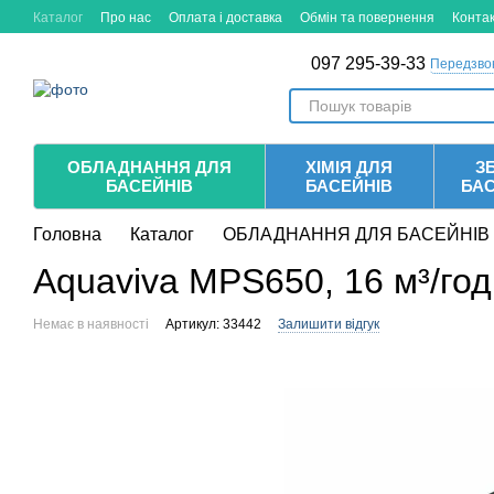
Перейти до основного контенту
Каталог
Про нас
Оплата і доставка
Обмін та повернення
Конта
097 295-39-33
Передзво
ОБЛАДНАННЯ ДЛЯ
ХІМІЯ ДЛЯ
ЗБ
БАСЕЙНІВ
БАСЕЙНІВ
БА
Головна
Каталог
ОБЛАДНАННЯ ДЛЯ БАСЕЙНІВ
Aquaviva MPS650, 16 м³/год
Немає в наявності
Артикул: 33442
Залишити відгук