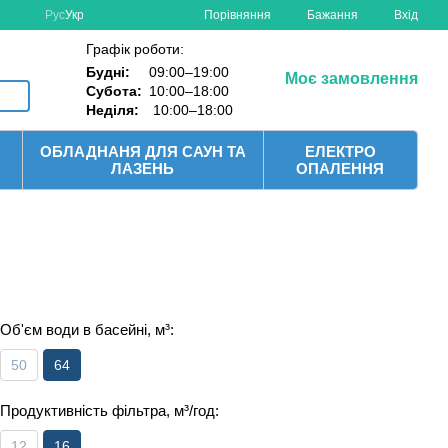
Порівняння
Рус
Укр
Бажання
Вхід
Графік роботи:
Будні:
09:00–19:00
Моє замовлення
Субота:
10:00–18:00
Неділя:
10:00–18:00
ОБЛАДНАНЯ ДЛЯ САУН ТА
ЕЛЕКТРО
ЛАЗЕНЬ
ОПАЛЕННЯ
Об'єм води в басейні, м³:
50
64
Продуктивність фільтра, м³/год:
12
16