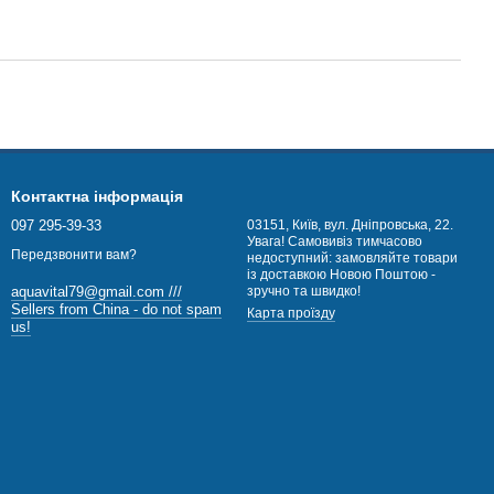
Контактна інформація
097 295-39-33
03151, Київ, вул. Дніпровська, 22.
Увага! Самовивіз тимчасово
Передзвонити вам?
недоступний: замовляйте товари
із доставкою Новою Поштою -
зручно та швидко!
aquavital79@gmail.com ///
Sellers from China - do not spam
Карта проїзду
us!