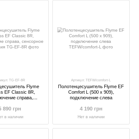
икул: TG-EF-8R
Артикул: TEFW/comfort-L
цесушитель Flyme
Полотенцесушитель Flyme EF
ss EF Classic 8R,
Comfort L (500 х 909),
ючение справа,
подключение слева
рное управления
5 890 грн
4 190 грн
ет в наличии
Нет в наличии