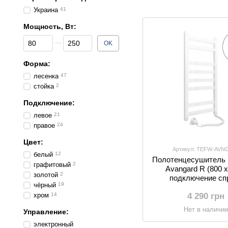
о
Украина
41
Мощность, Вт:
От Мощность, Вт:
До Мощность, Вт:
OK
Форма:
лесенка
47
стойка
2
Подключение:
левое
21
правое
24
Цвет:
Артикул: TEFW-AVN
белый
12
Полотенцесушитель 
графитовый
2
Avangard R (800 х
золотой
2
подключение сп
чёрный
19
4 290 грн
хром
14
Нет в наличи
Управление:
электронный