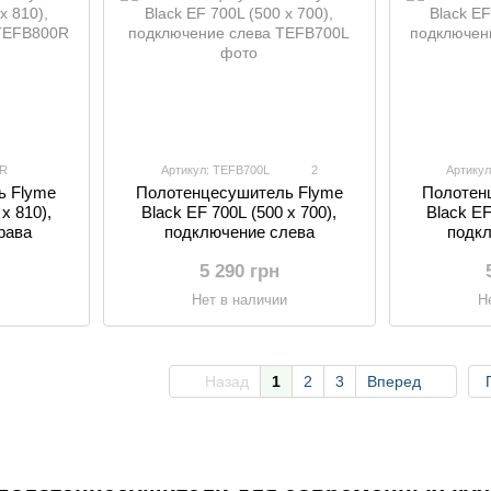
0R
Артикул: TEFB700L
2
Артику
ь Flyme
Полотенцесушитель Flyme
Полотен
х 810),
Black EF 700L (500 х 700),
Black EF
рава
подключение слева
подкл
5 290 грн
и
Нет в наличии
Н
Назад
1
2
3
Вперед