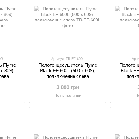
0R
Артикул: TB-EF-600L
Арт
ь Flyme
Полотенцесушитель Flyme
Полотен
х 809),
Black EF 600L (500 х 609),
Black EF
рава
подключение слева
подкл
3 890 грн
и
Нет в наличии
Н