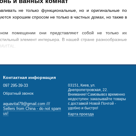
онь и ванных комнат
авливать не только функциональные, но и оригинальные по
ются хорошим спросом не только в частных домах, но также в
нном помещении они представляют собой не только их
 стильный элемент интерьера. В нашей стране разнообразные
UAVITAL.
ель
 просушивания полотенец. Также его можно использовать для
тавлены разнообразными моделями от надежных европейских
Контактная информация
анной комнаты по разным ценовым категориям, с учетом ваших
097 295-39-33
03151, Киев, ул.
Днепропетровская, 22.
Обратный звонок
Внимание! Самовывоз временно
VITAL
недоступен: заказывайте товары
с доставкой Новой Почтой -
aquavital79@gmail.com ///
ктрические их модели. Данные устройства функционируют от
удобно и быстро!
Sellers from China - do not spam
ичными в эксплуатации.
us!
Карта проезда