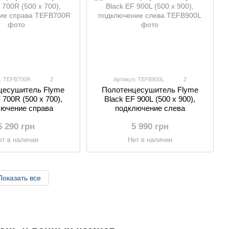
л: TEFB700R
2
Артикул: TEFB900L
2
цесушитель Flyme
Полотенцесушитель Flyme
 700R (500 х 700),
Black EF 900L (500 х 900),
ючение справа
подключение слева
5 290 грн
5 990 грн
ет в наличии
Нет в наличии
Показать все