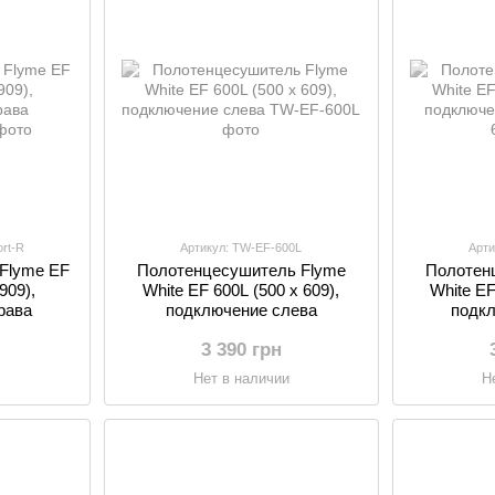
rt-R
Артикул: TW-EF-600L
Арти
Flyme EF
Полотенцесушитель Flyme
Полотен
909),
White EF 600L (500 х 609),
White EF
рава
подключение слева
подкл
3 390 грн
и
Нет в наличии
Н