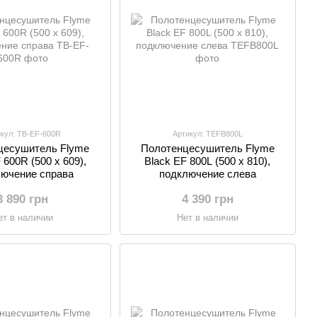
икул: TB-EF-600R
Артикул: TEFB800L
цесушитель Flyme
Полотенцесушитель Flyme
 600R (500 х 609),
Black EF 800L (500 х 810),
ючение справа
подключение слева
3 890 грн
4 390 грн
ет в наличии
Нет в наличии