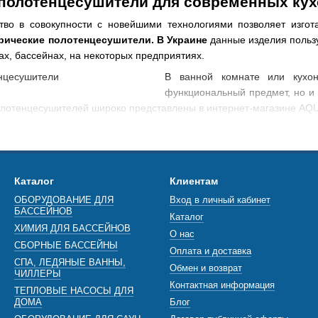
полотенцесушители для современных кух
тво в совокупности с новейшими технологиями позволяет изгот
рические полотенцесушители. В Украине
данные изделия пользу
цах, бассейнах, на некоторых предприятиях.
В ванной комнате или кухо
функциональный предмет, но и
олотенцесушителей широко представлены в интернет-магазине AQ
ставляет электрический полотенцесушит
ной комнаты или кухонного помещения, которое предназначено для
не компании AQUAVITAL электрические полотенцесушители предс
Каталог
Клиентам
Laris. Выбрать электрический полотенцесушитель для кухни или в
ОБОРУДОВАНИЕ ДЛЯ
Вход в личный кабинет
, вы можете на сайте нашего онлайн магазина AQUAVITAL.
БАССЕЙНОВ
Каталог
тенцесушители в ассортименте онлайн магазина AQUA
ХИМИЯ ДЛЯ БАССЕЙНОВ
О нас
СБОРНЫЕ БАССЕЙНЫ
 к покупке разные типы полотенцесушителей, в том числе и эле
Оплата и доставка
СПА, ЛЕДЯНЫЕ ВАННЫ,
еют несколько особенностей, которые делают их удобными и практ
Обмен и возврат
ЧИЛЛЕРЫ
Контактная информация
ТЕПЛОВЫЕ НАСОСЫ ДЛЯ
ДОМА
Блог