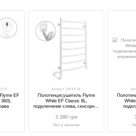
богреватели
GD-R
Артикул: TW-EF-8L
Арт
Flyme EF
Полотенцесушитель Flyme
Полотен
 360),
White EF Classic 8L,
White
рава
подключение слева, сенсорное
подкл
управления
сенсо
3 390 грн
и
Нет в наличии
Н