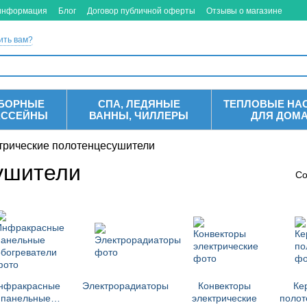
 информация
Блог
Договор публичной оферты
Отзывы о магазине
ить вам?
БОРНЫЕ
СПА, ЛЕДЯНЫЕ
ТЕПЛОВЫЕ НА
АССЕЙНЫ
ВАННЫ, ЧИЛЛЕРЫ
ДЛЯ ДОМ
трические полотенцесушители
ушители
Со
нфракрасные
Электрорадиаторы
Конвекторы
Ке
панельные
электрические
полот