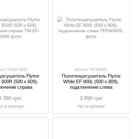
кул: TW-EF-600R
Артикул: TEFW/800L
цесушитель Flyme
Полотенцесушитель Flyme
 600R (500 х 609),
White EF 800L (500 х 809),
ючение справа
подключение слева
3 390 грн
3 890 грн
ет в наличии
Нет в наличии