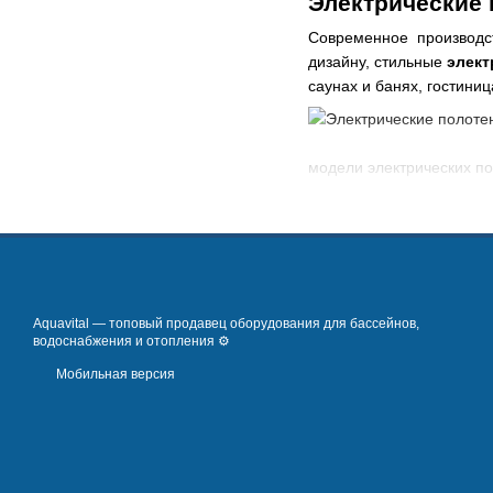
Электрические 
Современное производс
дизайну, стильные
элект
саунах и банях, гостини
модели электрических п
Что собой пред
Это устройство для ван
сушки одежды. В магази
производителей Flyme и 
бюджетных предпочтений
Aquavital — топовый продавец оборудования для бассейнов,
водоснабжения и отопления ⚙️
Электрические поло
Мобильная версия
Наш магазин предлагает
электрической сети и им
Тип подключения
Левое подключение