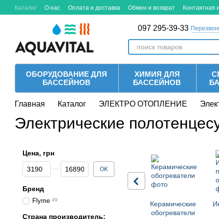
Перейти к основному контенту
Каталог
О нас
Оплата и доставка
Обмен и возврат
Контактная
097 295-39-33
Перезвон
ОБОРУДОВАНИЕ ДЛЯ
ХИМИЯ ДЛЯ
С
БАССЕЙНОВ
БАССЕЙНОВ
Б
Главная
Каталог
ЭЛЕКТРО ОТОПЛЕНИЕ
Элек
Электрические полотенцес
Цена, грн
От Цена, грн
До Цена, грн
OK
Бренд
Flyme
49
Керамические
И
обогреватели
Страна производитель: