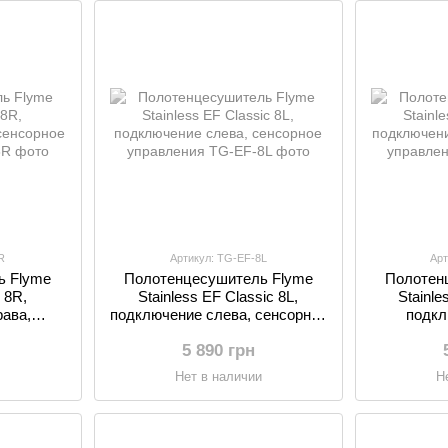
R
Артикул: TG-EF-8L
Арт
ь Flyme
Полотенцесушитель Flyme
Полотен
 8R,
Stainless EF Classic 8L,
Stainle
ава,
подключение слева, сенсорное
подкл
ления
управления
сенсо
5 890 грн
и
Нет в наличии
Н