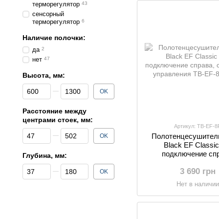
терморегулятор
43
сенсорный
терморегулятор
6
Наличие полочки:
да
2
нет
47
Высота, мм:
От Высота, мм:
До Высота, мм:
OK
Расстояние между
центрами стоек, мм:
Артикул: TB-EF-8
От Расстояние между центрами стоек, мм:
До Расстояние между центрами стоек, мм:
Полотенцесушител
OK
Black EF Classic
подключение спр
Глубина, мм:
сенсорное управ
От Глубина, мм:
До Глубина, мм:
3 690 грн
OK
Нет в наличи