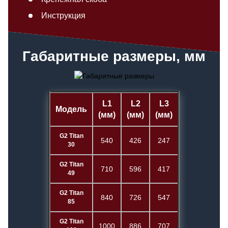
Инструкция
Габаритные размеры, мм
L1
L2
L3
Модель
(мм)
(мм)
(мм)
G2 Titan
540
426
247
30
G2 Titan
710
596
417
49
G2 Titan
840
726
547
85
G2 Titan
1000
886
707