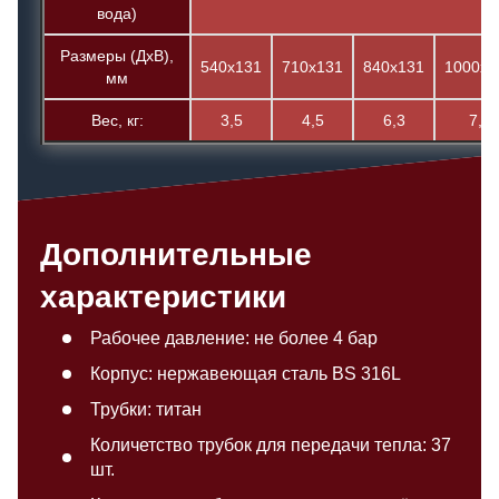
вода)
Размеры (ДхВ),
540х131
710х131
840х131
1000х1
мм
Вес, кг:
3,5
4,5
6,3
7,6
Дополнительные
характеристики
Рабочее давление: не более 4 бар
Корпус: н
ержавеющая сталь BS 316L
Трубки: титан
Количетство трубок для передачи тепла: 37
шт.