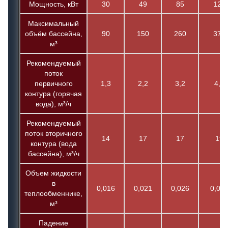
Мощность, кВт
30
49
85
122
Максимальный
объём бассейна,
90
150
260
370
м³
Рекомендуемый
поток
первичного
1,3
2,2
3,2
4,6
контура (горячая
вода), м³/ч
Рекомендуемый
поток вторичного
14
17
17
19
контура (вода
бассейна), м³/ч
Объем жидкости
в
0,016
0,021
0,026
0,03
теплообменнике,
м³
Падение