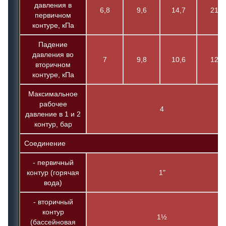
давления в
6,8
9,6
14,7
21,1
первичном
контуре, кПа
Падение
давления во
7
9,8
10,6
12,6
вторичном
контуре, кПа
Максимальное
рабочее
4
давление в 1 и 2
контур, бар
Соединение
- первичный
контур (горячая
1"
вода)
- вторичный
контур
1½
(бассейновая