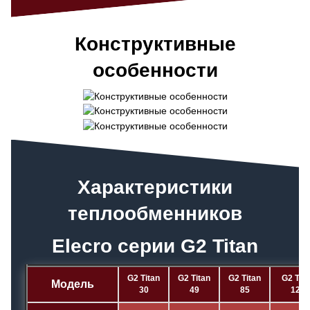
Конструктивные
особенности
Характеристики
теплообменников
Elecro серии G2 Titan
G2 Titan
G2 Titan
G2 Titan
G2 Tit
Модель
30
49
85
122