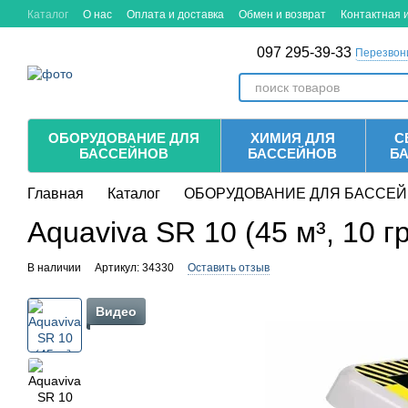
Перейти к основному контенту
Каталог
О нас
Оплата и доставка
Обмен и возврат
Контактная
097 295-39-33
Перезвон
ОБОРУДОВАНИЕ ДЛЯ
ХИМИЯ ДЛЯ
С
БАССЕЙНОВ
БАССЕЙНОВ
Б
Главная
Каталог
ОБОРУДОВАНИЕ ДЛЯ БАССЕ
Aquaviva SR 10 (45 м³, 10 
В наличии
Артикул: 34330
Оставить отзыв
Видео