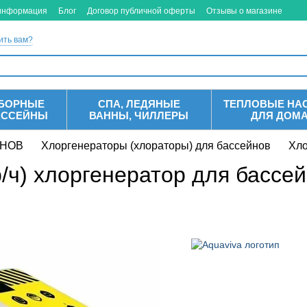
 информация
Блог
Договор публичной оферты
Отзывы о магазине
ить вам?
БОРНЫЕ
СПА, ЛЕДЯНЫЕ
ТЕПЛОВЫЕ НА
АССЕЙНЫ
ВАННЫ, ЧИЛЛЕРЫ
ДЛЯ ДОМ
ЙНОВ
Хлоргенераторы (хлораторы) для бассейнов
Хло
гр/ч) хлоргенератор для бассе