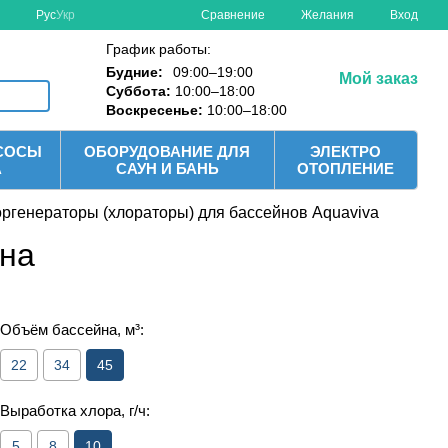
Сравнение
Рус
Укр
Желания
Вход
График работы:
Будние:
09:00–19:00
Мой заказ
Суббота:
10:00–18:00
Воскресенье:
10:00–18:00
СОСЫ
ОБОРУДОВАНИЕ ДЛЯ
ЭЛЕКТРО
А
САУН И БАНЬ
ОТОПЛЕНИЕ
ргенераторы (хлораторы) для бассейнов Aquaviva
йна
Объём бассейна, м³:
22
34
45
Выработка хлора, г/ч:
5
8
10