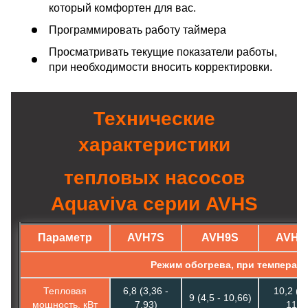
который комфортен для вас.
Программировать работу таймера
Просматривать текущие показатели работы,
при необходимости вносить корректировки.
Технические
характеристики
тепловых насосов
Aquaviva серии AVHS
Параметр
AVH7S
AVH9S
AVH1
Режим обогрева, при температу
Тепловая
6,8 (3,36 -
10,2 (5,
9 (4,5 - 10,66)
мощность, кВт
7,93)
11,2