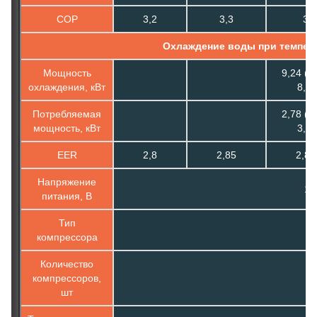
COP
3,2
3,3
3
Охлаждение воды при темпера
Мощность
9,24 (3,
охлаждения, кВт
8,5)
Потребляемая
2,78 (1,
мощность, кВт
3,5)
EER
2,8
2,85
2,81
Напряжение
1ф
питания, В
Тип
компрессора
Количество
компрессоров,
шт