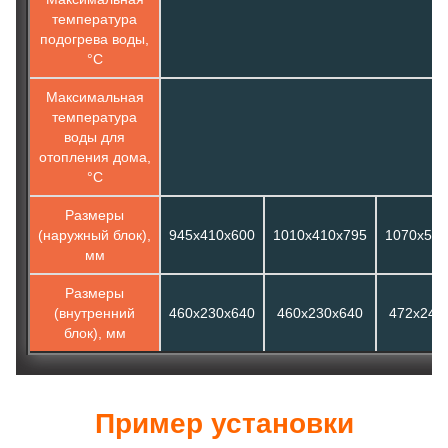
температура
подогрева воды,
°С
Максимальная
температура
воды для
отопления дома,
°С
Размеры
(наружный блок),
945х410х600
1010х410х795
1070х500
мм
Размеры
(внутренний
460х230х640
460х230х640
472х245
блок), мм
Пример установки