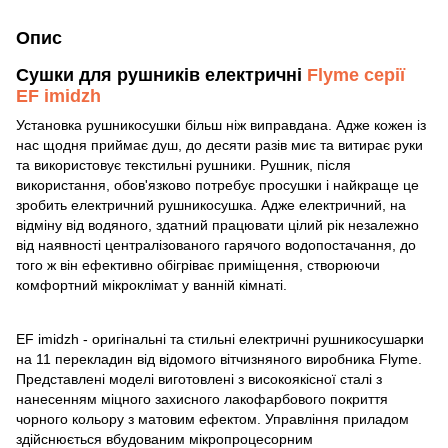
Опис
Сушки для рушників електричні
Flyme серії
EF imidzh
Установка рушникосушки більш ніж виправдана. Адже кожен із
нас щодня приймає душ, до десяти разів миє та витирає руки
та використовує текстильні рушники. Рушник, після
використання, обов'язково потребує просушки і найкраще це
зробить електричний рушникосушка. Адже електричний, на
відміну від водяного, здатний працювати цілий рік незалежно
від наявності централізованого гарячого водопостачання, до
того ж він ефективно обігріває приміщення, створюючи
комфортний мікроклімат у ванній кімнаті.
EF imidzh - оригінальні та стильні електричні рушникосушарки
на 11 перекладин від відомого вітчизняного виробника Flyme.
Представлені моделі виготовлені з високоякісної сталі з
нанесенням міцного захисного лакофарбового покриття
чорного кольору з матовим ефектом. Управління приладом
здійснюється вбудованим мікропроцесорним