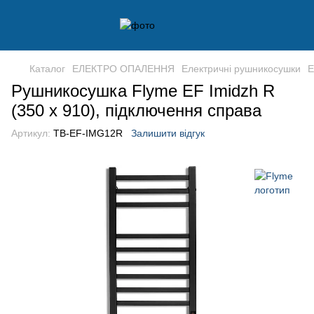
Каталог
ЕЛЕКТРО ОПАЛЕННЯ
Електричні рушникосушки
Е
Рушникосушка Flyme EF Imidzh R
(350 х 910), підключення справа
Артикул:
TB-EF-IMG12R
Залишити відгук