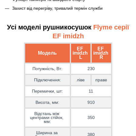
Захист від перегріву, тривалий термін служби
Усі моделі рушникосушок
Flyme серії
EF imidzh
EF 
EF 
Модель
imidzh 
imidzh 
L
R
Потужність, Вт:
230
Підключення:
ліве
праве
Перемички, шт:
11
Висота, мм:
910
Відстань між 
центрами стійок, 
350
мм:
Ширина за 
380