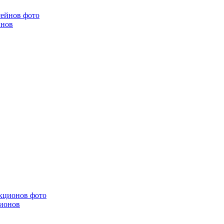
йнов
ционов