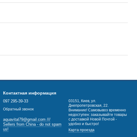
Контактная информация
097 295-39-33
03151, Киев, ул.
Днепропетровская, 22.
Обратный звонок
Внимание! Самовывоз временно
недоступен: заказывайте товары
с доставкой Новой Почтой -
aquavital79@gmail.com ///
удобно и быстро!
Sellers from China - do not spam
us!
Карта проезда