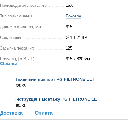
Производительность, м³/ч:
15.0
Тип подключения:
Боковое
Диаметр фильтра, мм:
615
Соединение:
Ø 1 1/2" ВР
Засыпка песка, кг:
125
Размер (Д х В х Г):
615 х 820 мм
Файлы
Технічний паспорт PG FILTRONE LLT
425 КБ
PDF
Інструкція з монтажу PG FILTRONE LLT
351 КБ
PDF
Доставка
Оплата