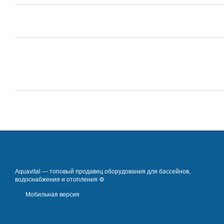
Aquavital — топовый продавец оборудования для бассейнов,
водоснабжения и отопления ⚙️
Мобильная версия