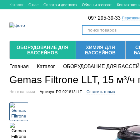
Перейти к основному контенту
Каталог
О нас
Оплата и доставка
Обмен и возврат
Контактная
097 295-39-33
Перезвон
ОБОРУДОВАНИЕ ДЛЯ
ХИМИЯ ДЛЯ
С
БАССЕЙНОВ
БАССЕЙНОВ
Б
Главная
Каталог
ОБОРУДОВАНИЕ ДЛЯ БАССЕ
Gemas Filtrone LLT, 15 м³/
Нет в наличии
Артикул: PG-021813LLT
Оставить отзыв