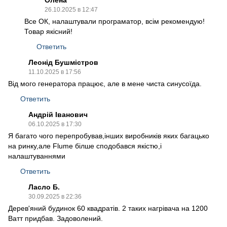
Олена
26.10.2025 в 12:47
Все ОК, налаштували програматор, всім рекомендую!
Товар якісний!
Ответить
Леонід Бушмістров
11.10.2025 в 17:56
Від мого генератора працює, але в мене чиста синусоїда.
Ответить
Андрій Іванович
06.10.2025 в 17:30
Я багато чого перепробував,інших виробників яких багацько
на ринку,але Flume білше сподобався якістю,і
налаштуваннями
Ответить
Ласло Б.
30.09.2025 в 22:36
Дерев'яний будинок 60 квадратів. 2 таких нагрівача на 1200
Ватт придбав. Задоволений.