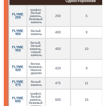
Односторонние
графит, 
белый 
FLYME 
г
камень, 
250
5
250
бежевый 
камень
FLYME 
белый 
400
9
400
камень
белый, 
белый 
FLYME 
камень, 
450
10
450
серый 
камень
белое, 
FLYME 
бежевое, 
г
420
9
420
тёмное 
дерево
FLYME 
белый 
475
11
475
камень
графит, 
белый 
FLYME 
г
камень, 
600
15
600
бежевый 
камень