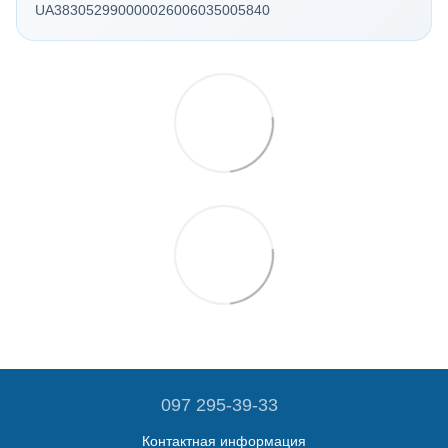
UA383052990000026006035005840
097 295-39-33
Контактная информация