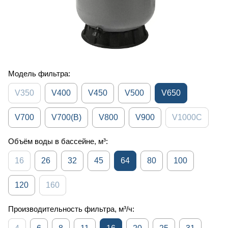
Модель фильтра:
V350
V400
V450
V500
V650
V700
V700(B)
V800
V900
V1000C
Объём воды в бассейне, м³:
16
26
32
45
64
80
100
120
160
Производительность фильтра, м³/ч: