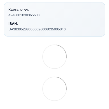
Карта-ключ:
4246001030365690
IBAN:
UA383052990000026006035005840