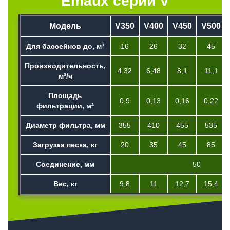
Emaux серии V
Модель
V350
V400
V450
V500
Для бассейнов до, м³
16
26
32
45
Производительность,
4,32
6,48
8,1
11,1
м³/ч
Площадь
0,9
0,13
0,16
0,22
фильтрации, м²
Диаметр фильтра, мм
355
410
455
535
Загрузка песка, кг
20
35
45
85
Соединение, мм
50
Вес, кг
9,8
11
12,7
15,4