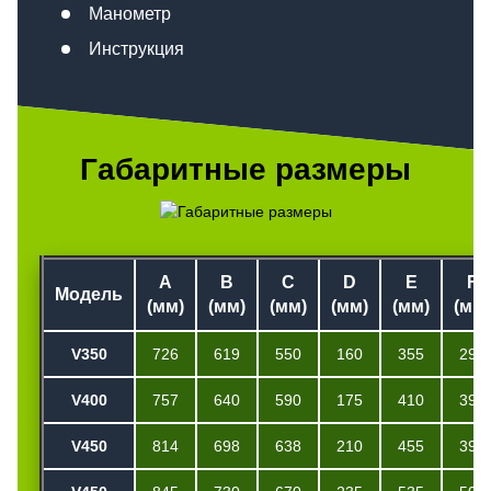
Манометр
Инструкция
Габаритные размеры
A
B
C
D
E
F
Модель
(мм)
(мм)
(мм)
(мм)
(мм)
(мм)
V3
50
726
619
550
160
355
298
V400
757
640
590
175
410
390
V
450
814
698
638
210
455
390