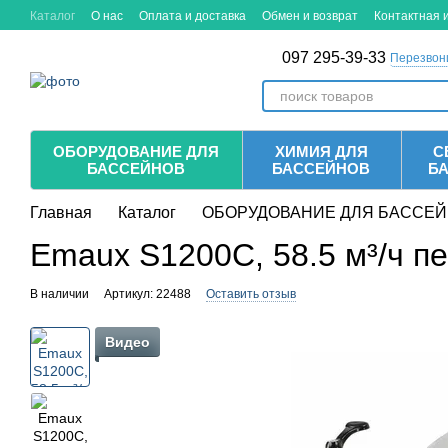
Перейти к основному контенту
Каталог
О нас
Оплата и доставка
Обмен и возврат
Контактная
097 295-39-33
Перезвон
ОБОРУДОВАНИЕ ДЛЯ
ХИМИЯ ДЛЯ
С
БАССЕЙНОВ
БАССЕЙНОВ
Б
Главная
Каталог
ОБОРУДОВАНИЕ ДЛЯ БАССЕ
Emaux S1200C, 58.5 м³/ч п
В наличии
Артикул: 22488
Оставить отзыв
Видео