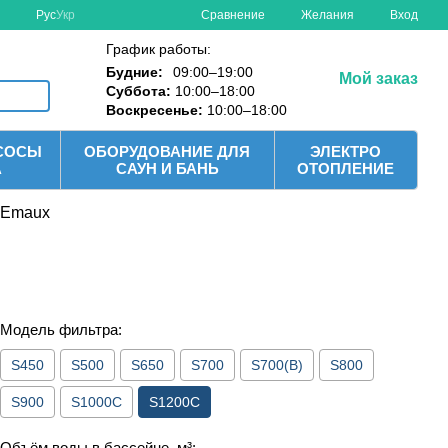
Сравнение
Рус
Укр
Желания
Вход
График работы:
Будние:
09:00–19:00
Мой заказ
Суббота:
10:00–18:00
Воскресенье:
10:00–18:00
СОСЫ
ОБОРУДОВАНИЕ ДЛЯ
ЭЛЕКТРО
А
САУН И БАНЬ
ОТОПЛЕНИЕ
 Emaux
Модель фильтра:
S450
S500
S650
S700
S700(B)
S800
S900
S1000C
S1200C
Объём воды в бассейне, м³: