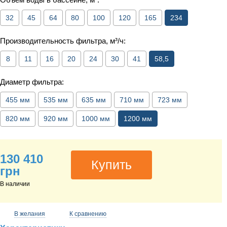
32
45
64
80
100
120
165
234
Производительность фильтра, м³/ч:
8
11
16
20
24
30
41
58,5
Диаметр фильтра:
455 мм
535 мм
635 мм
710 мм
723 мм
820 мм
920 мм
1000 мм
1200 мм
130 410
Купить
грн
В наличии
В желания
К сравнению