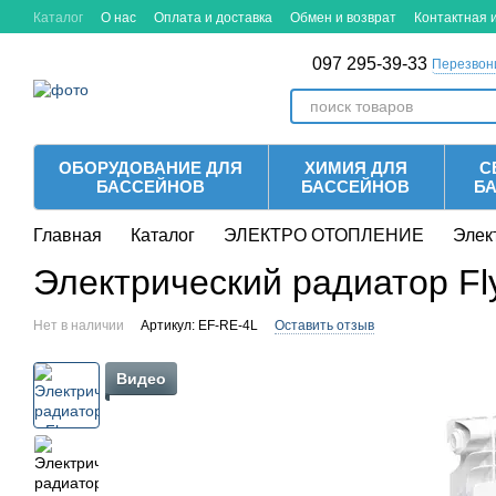
Перейти к основному контенту
Каталог
О нас
Оплата и доставка
Обмен и возврат
Контактная
097 295-39-33
Перезвон
ОБОРУДОВАНИЕ ДЛЯ
ХИМИЯ ДЛЯ
С
БАССЕЙНОВ
БАССЕЙНОВ
Б
Главная
Каталог
ЭЛЕКТРО ОТОПЛЕНИЕ
Элек
Электрический радиатор Fly
Нет в наличии
Артикул: EF-RE-4L
Оставить отзыв
Видео