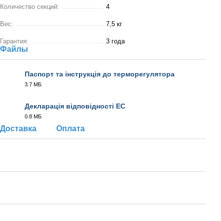
Количество секций:
4
Вес:
7,5 кг
Гарантия:
3 года
Файлы
Паспорт та інструкція до терморегулятора
3.7 МБ
PDF
Декларація відповідності EC
0.8 МБ
PDF
Доставка
Оплата