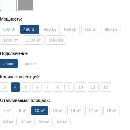
Мощность:
390 Вт
490 Вт
650 Вт
690 Вт
910 Вт
990 Вт
1200 Вт
1300 Вт
1500 Вт
Подключение
левое
правое
Количество секций:
3
4
5
6
7
8
9
10
11
12
Отапливаемая площадь:
7 м²
9 м²
10 м²
13 м²
14 м²
17 м²
18 м²
20 м²
24 м²
26 м²
27 м²