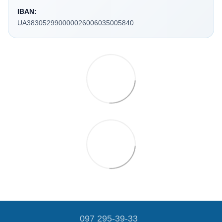
IBAN:
UA383052990000026006035005840
097 295-39-33