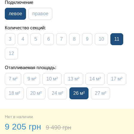
Подключение
левое
правое
Количество секций:
3
4
5
6
7
8
9
10
11
12
Отапливаемая площадь:
7 м²
9 м²
10 м²
13 м²
14 м²
17 м²
18 м²
20 м²
24 м²
26 м²
27 м²
Нет в наличии
9 205 грн
9 490 грн