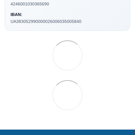
4246001030365690
IBAN:
UA383052990000026006035005840