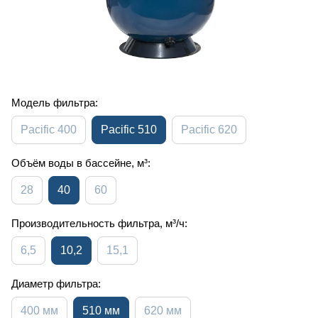
Модель фильтра:
Pacific 400
Pacific 510
Pacific 620
Объём воды в бассейне, м³:
28
40
60
Производительность фильтра, м³/ч:
6,5
10,2
15,1
Диаметр фильтра:
400 мм
510 мм
620 мм