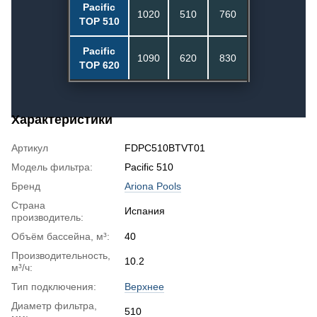
Pacific
1020
510
760
TOP 510
Pacific
1090
620
830
TOP 620
Характеристики
Артикул
FDPC510BTVT01
Модель фильтра:
Pacific 510
Бренд
Ariona Pools
Страна
Испания
производитель:
Объём бассейна, м³:
40
Производительность,
10.2
м³/ч:
Тип подключения:
Верхнее
Диаметр фильтра,
510