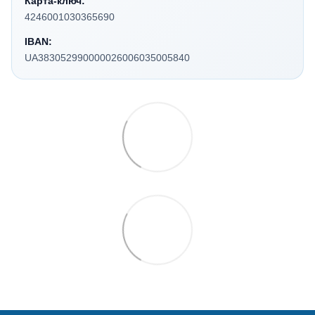
Карта-ключ:
4246001030365690
IBAN:
UA383052990000026006035005840