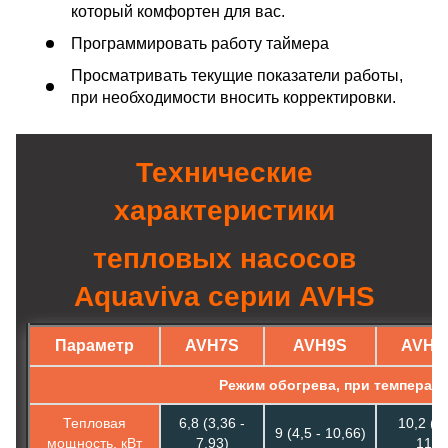
который комфортен для вас.
Программировать работу таймера
Просматривать текущие показатели работы,
при необходимости вносить корректировки.
Технические
характеристики
тепловых насосов
Aquaviva серии AVHS
Параметр
AVH7S
AVH9S
AVH1
Режим обогрева, при температу
Тепловая
6,8 (3,36 -
10,2 (5,
9 (4,5 - 10,66)
мощность, кВт
7,93)
11,2