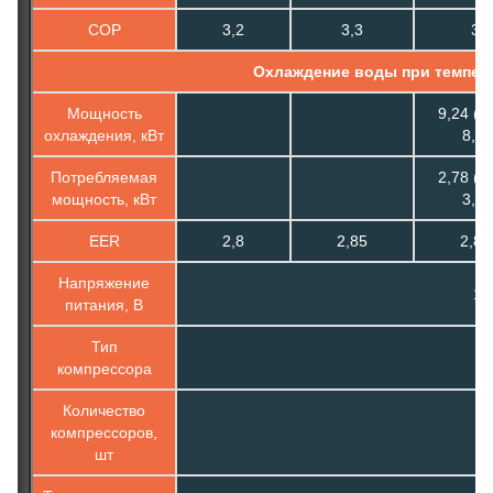
COP
3,2
3,3
3
Охлаждение воды при темпера
Мощность
9,24 (3,
охлаждения, кВт
8,5)
Потребляемая
2,78 (1,
мощность, кВт
3,5)
EER
2,8
2,85
2,81
Напряжение
1ф
питания, В
Тип
компрессора
Количество
компрессоров,
шт