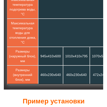
температура
подогрева воды,
°С
Максимальная
температура
воды для
отопления дома,
°С
Размеры
(наружный блок),
945х410х600
1010х410х795
1070х500
мм
Размеры
(внутренний
460х230х640
460х230х640
472х245
блок), мм
Пример установки