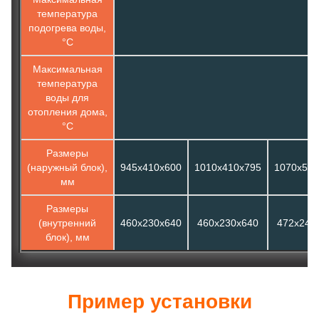
температура
подогрева воды,
°С
Максимальная
температура
воды для
отопления дома,
°С
Размеры
(наружный блок),
945х410х600
1010х410х795
1070х500
мм
Размеры
(внутренний
460х230х640
460х230х640
472х245
блок), мм
Пример установки