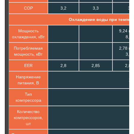
COP
3,2
3,3
3
Охлаждение воды при темпера
Мощность
9,24 (3,
охлаждения, кВт
8,5)
Потребляемая
2,78 (1,
мощность, кВт
3,5)
EER
2,8
2,85
2,81
Напряжение
1ф
питания, В
Тип
компрессора
Количество
компрессоров,
шт