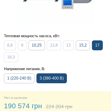
Тепловая мощность насоса, кВт:
6,8
9
10,25
12,8
13
15,2
17
18,3
Напряжение питания, В:
1 (220-240 В)
3 (380-400 В)
Нет в наличии
190 574 грн
224 204 грн