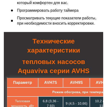
который комфортен для вас.
Программировать работу таймера
Просматривать текущие показатели работы,
при необходимости вносить корректировки.
Технические
характеристики
тепловых насосов
Aquaviva серии AVHS
Параметр
AVH7S
AVH9S
AVH1
Режим обогрева, при температу
Тепловая
6,8 (3,36 -
10,2 (5,
9 (4,5 - 10,66)
мощность, кВт
7,93)
11,2