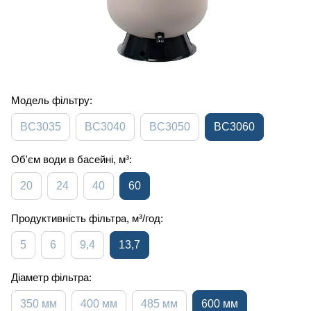
Модель фільтру:
BC3035
BC3040
BC3050
BC3060
Об'єм води в басейні, м³:
20
24
40
60
Продуктивність фільтра, м³/год:
5
6
9,4
13,7
Діаметр фільтра:
350 мм
400 мм
485 мм
600 мм