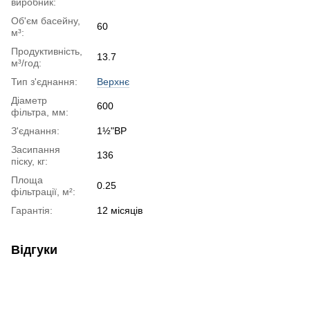
виробник:
Об'єм басейну,
60
м³:
Продуктивність,
13.7
м³/год:
Тип з'єднання:
Верхнє
Діаметр
600
фільтра, мм:
З'єднання:
1½"ВР
Засипання
136
піску, кг:
Площа
0.25
фільтрації, м²:
Гарантія:
12 місяців
Відгуки