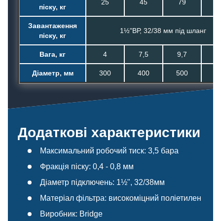
25
45
79
1
піску, кг
Завантаження
1½"ВР, 32/38 мм під шланг
піску, кг
Вага, кг
4
7,5
9,7
14
Діаметр, мм
300
400
500
6
Додаткові характеристики
Максимальний робочий тиск: 3,5 бара
Фракція піску: 0,4 - 0,8 мм
Діаметр підключень: 1½", 32/38мм
Матеріал фільтра: високоміцний поліетилен
Виробник: Bridge