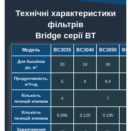
Технічні характеристики
фільтрів
Bridge серії BT
Модель
BC3035
BC3040
BC3050
BC3
Для басейнів
20
24
40
6
до, м³
Продуктивність,
5
6
9,4
13
м³/год
Кількість
4
7
позицій клапана
Кількість
0,096
0,125
0,195
0,
позицій клапана
Завантаження