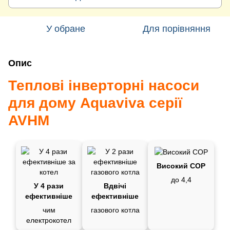
У обране
Для порівняння
Опис
Теплові інверторні насоси
для дому Aquaviva серії
AVHM
Високий СОР
до 4,4
У 4 рази
Вдвічі
ефективніше
ефективніше
чим
газового котла
електрокотел