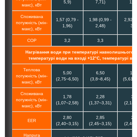
5,9)
7,71)
11,
макс), кВт
Споживана
1,57 (0,79 -
1,98 (0,99 -
2,92 (
потужність (мін-
1,96)
2,48)
3,4
макс), кВт
COP
3,2
3,3
3,
Нагрівання води при температурі навколишнього 
температурі води на вході +12°C, температурі во
Теплова
5,00
6,50
10,
потужність (мін-
(2,75~6,50)
(3,8~8,45)
(5,61~
макс), кВт
Споживана
1,78
2,28
3,
потужність (мін-
(1,07~2,58)
(1,37~3,31)
(2,18~
макс), кВт
2,80
2,85
2,
EER
(2,40~3,15)
(2,45~3,15)
(2,40~
Напруга