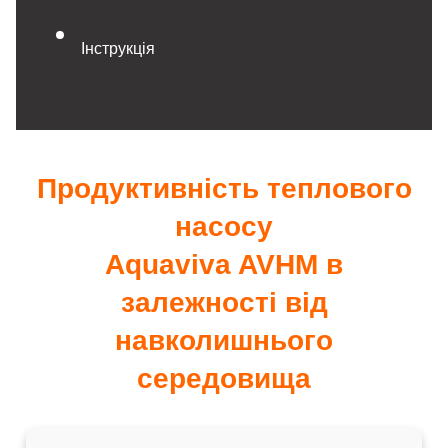
Інструкція
Продуктивність теплового
насосу
Aquaviva AVHM в
залежності від
навколишнього
середовища