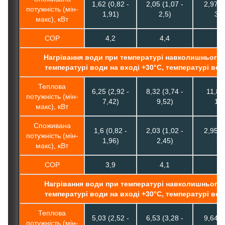
1,62 (0,82 -
2,05 (1,07 -
2,97 (
потужність (мін-
1,91)
2,5)
3,5
макс), кВт
COP
4,2
4,4
4,
Нагрівання води при температурі навколишнього 
температурі води на вході +30°C, температурі вод
Теплова
6,25 (2,92 -
8,32 (3,74 -
11,8 (
потужність (мін-
7,42)
9,52)
13,
макс), кВт
Споживана
1,6 (0,82 -
2,03 (1,02 -
2,95 (
потужність (мін-
1,96)
2,45)
3,
макс), кВт
COP
3,9
4,1
4
Нагрівання води при температурі навколишнього 
температурі води на вході +30°C, температурі вод
Теплова
5,03 (2,52 -
6,53 (3,28 -
9,64 (
потужність (мін-