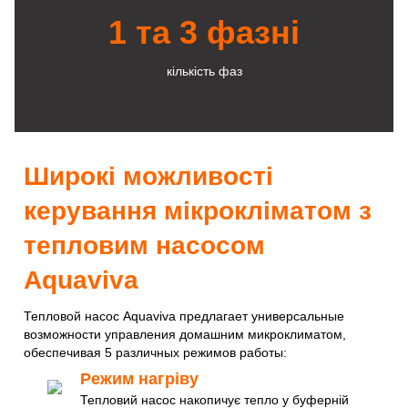
1 та 3 фазні
кількість фаз
Широкі можливості
керування мікрокліматом з
тепловим насосом
Aquaviva
Тепловой насос Aquaviva предлагает универсальные
возможности управления домашним микроклиматом,
обеспечивая 5 различных режимов работы:
Режим нагріву
Тепловий насос накопичує тепло у буферній