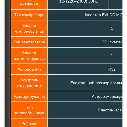
1ф (220–240В) 50Гц
3
живлення,
Тип компресора
Інвертор EVI DC MITS
Кількість
1
компресорів, шт
Тип вентилятора
DC Inverter
Кількість
1
вентиляторів, шт
Холодоагент
R32
Контроль
Електронний розширювальний
холодоагенту
Розморожування
Авторозморожува
Тип
Пластинчастий
теплообмінника
Рабочая