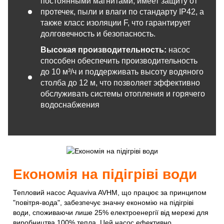
постоянными магнитами, имеет защиту от
протечек, пыли и влаги по стандарту IP42, а
также класс изоляции F, что гарантирует
долговечность и безопасность.
Высокая производительность:
насос
способен обеспечить производительность
до 10 м³/ч и поддерживать высоту водяного
столба до 12 м, что позволяет эффективно
обслуживать системы отопления и горячего
водоснабжения
Економія на підігріві води
Тепловий насос Aquaviva AVHM, що працює за принципом
"повітря-вода", забезпечує значну економію на підігріві
води, споживаючи лише 25% електроенергії від мережі для
виробництва 100% тепла. Цей насос ефективно