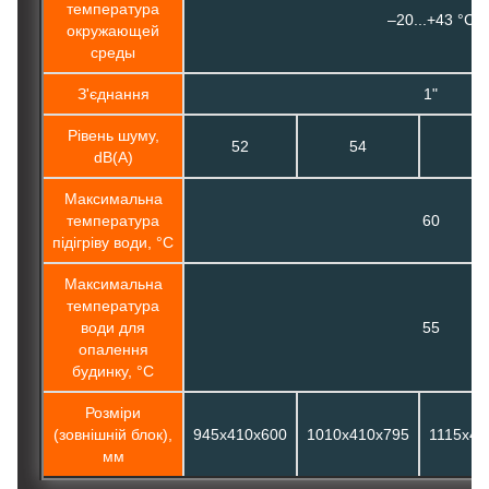
температура
–20...+43 °C
окружающей
среды
З'єднання
1"
Рівень шуму,
52
54
5
dB(A)
Максимальна
температура
60
підігріву води, °С
Максимальна
температура
води для
55
опалення
будинку, °С
Розміри
(зовнішній блок),
945х410х600
1010х410х795
1115х47
мм