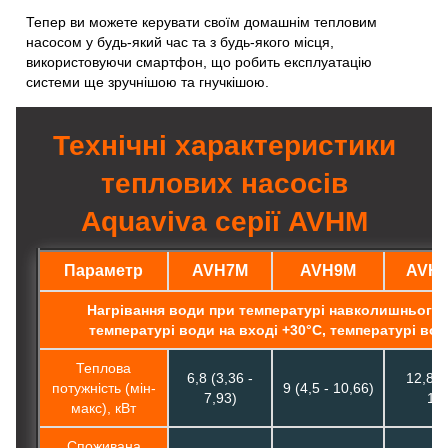
Тепер ви можете керувати своїм домашнім тепловим
насосом у будь-який час та з будь-якого місця,
використовуючи смартфон, що робить експлуатацію
системи ще зручнішою та гнучкішою.
Технічні характеристики
теплових насосів
Aquaviva серії AVHM
Параметр
AVH7M
AVH9M
AVH
Нагрівання води при температурі навколишнього 
температурі води на вході +30°C, температурі вод
Теплова
6,8 (3,36 -
12,8 (
потужність (мін-
9 (4,5 - 10,66)
7,93)
14,
макс), кВт
Споживана