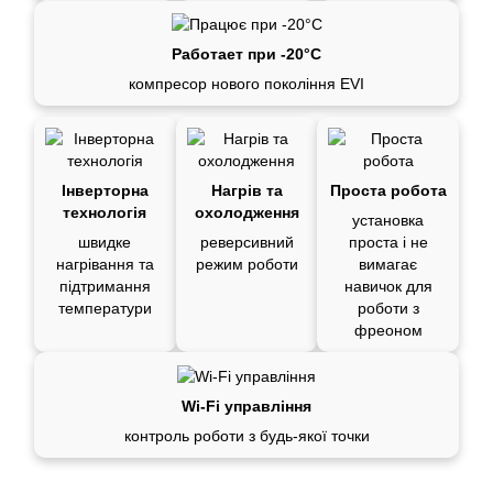
Работает при -20°C
компресор нового покоління EVI
Інверторна
Нагрів та
Проста робота
технологія
охолодження
установка
швидке
реверсивний
проста і не
нагрівання та
режим роботи
вимагає
підтримання
навичок для
температури
роботи з
фреоном
Wi-Fi управління
контроль роботи з будь-якої точки