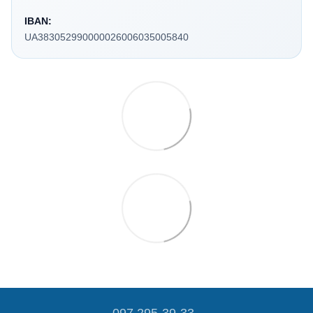
IBAN:
UA383052990000026006035005840
097 295-39-33