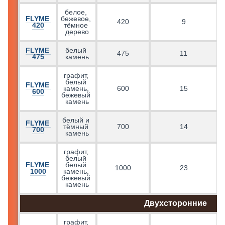
белое, 
FLYME 
бежевое, 
г
420
9
420
тёмное 
дерево
FLYME 
белый 
475
11
475
камень
графит, 
белый 
FLYME 
г
камень, 
600
15
600
бежевый 
камень
белый и 
FLYME 
тёмный 
700
14
700
камень
графит, 
белый 
FLYME 
белый 
1000
23
1000
камень, 
бежевый 
камень
Двухсторонние
графит, 