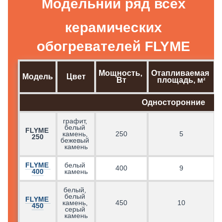
Модельний ряд всех
керамических
обогревателей FLYME
Мощность, 
Отапливаемая 
Модель
Цвет
Вт
площадь, м
²
Односторонние
графит, 
белый 
FLYME 
г
камень, 
250
5
250
бежевый 
камень
FLYME 
белый 
400
9
400
камень
белый, 
белый 
FLYME 
камень, 
450
10
450
серый 
камень