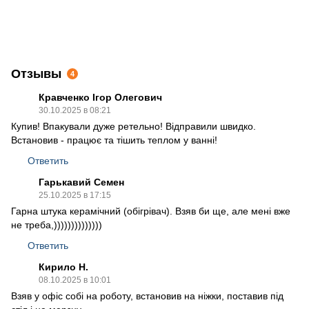
Отзывы
4
Кравченко Ігор Олегович
30.10.2025 в 08:21
Купив! Впакували дуже ретельно! Відправили швидко.
Встановив - працює та тішить теплом у ванні!
Ответить
Гарькавий Семен
25.10.2025 в 17:15
Гарна штука керамічний (обігрівач). Взяв би ще, але мені вже
не треба,))))))))))))))
Ответить
Кирило Н.
08.10.2025 в 10:01
Взяв у офіс собі на роботу, встановив на ніжки, поставив під