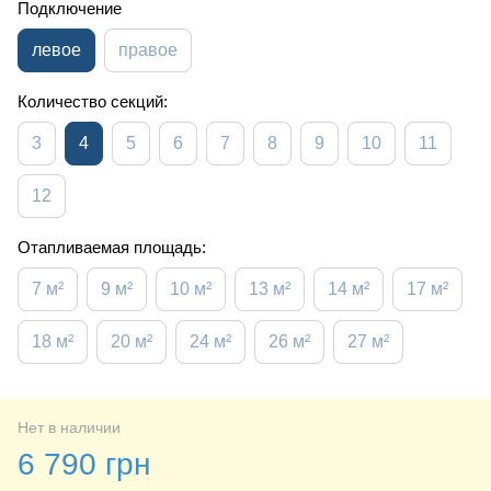
Подключение
левое
правое
Количество секций:
3
4
5
6
7
8
9
10
11
12
Отапливаемая площадь:
7 м²
9 м²
10 м²
13 м²
14 м²
17 м²
18 м²
20 м²
24 м²
26 м²
27 м²
Нет в наличии
6 790 грн