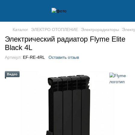
Каталог
ЭЛЕКТРО ОТОПЛЕНИЕ
Электрорадиаторы
Элект
Электрический радиатор Flyme Elite
Black 4L
Артикул:
EF-RE-4RL
Оставить отзыв
Видео