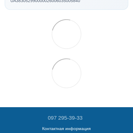
UA383052990000026006035005840
097 295-39-33
Контактная информация