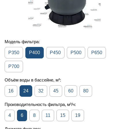
Модель фильтра:
P350
P400
P450
P500
P650
P700
Объём воды в бассейне, м³:
16
24
32
45
60
80
Производительность фильтра, м³/ч:
4
6
8
11
15
19
Диаметр фильтра: