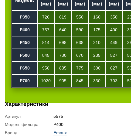
Модель
(мм)
(мм)
(мм)
(мм)
(мм)
(мм)
P350
726
619
550
160
350
298
P400
757
640
590
175
400
390
P450
814
698
638
210
449
390
P500
845
730
670
235
527
500
P650
950
835
775
300
627
500
P700
1020
905
845
330
703
500
Характеристики
Артикул
5575
Модель фильтра:
P400
Бренд
Emaux