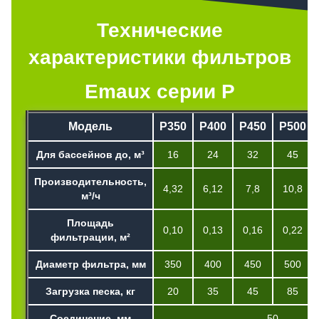
Технические
характеристики фильтров
Emaux серии P
Модель
P350
P400
P450
P500
Для бассейнов до, м³
16
24
32
45
Производительность,
4,32
6,12
7,8
10,8
м³/ч
Площадь
0,10
0,13
0,16
0,22
фильтрации, м²
Диаметр фильтра, мм
350
400
450
500
Загрузка песка, кг
20
35
45
85
Соединение, мм
50