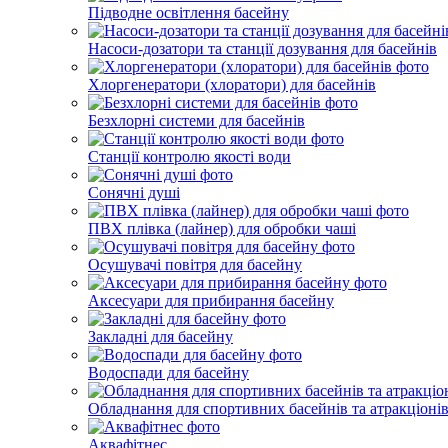
Підводне освітлення басейну
Насоси-дозатори та станції дозування для басейнів
Хлоргенератори (хлоратори) для басейнів
Безхлорні системи для басейнів
Станції контролю якості води
Сонячні душі
ПВХ плівка (лайнер) для обробки чаші
Осушувачі повітря для басейну
Аксесуари для прибирання басейну
Закладні для басейну
Водоспади для басейну
Обладнання для спортивних басейнів та атракціоні
Аквафітнес