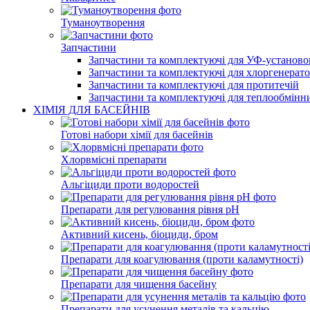
Туманоутворення
Запчастини
Запчастини та комплектуючі для УФ-установо
Запчастини та комплектуючі для хлоргенерато
Запчастини та комплектуючі для протитечій
Запчастини та комплектуючі для теплообмінн
ХІМІЯ ДЛЯ БАСЕЙНІВ
Готові набори хімії для басейнів
Хлорвмісні препарати
Альгіциди проти водоростей
Препарати для регулювання рівня pH
Активний кисень, біоциди, бром
Препарати для коагулювання (проти каламутності)
Препарати для чищення басейну
Препарати для усунення металів та кальцію