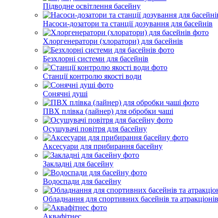
Підводне освітлення басейну
Насоси-дозатори та станції дозування для басейнів
Хлоргенератори (хлоратори) для басейнів
Безхлорні системи для басейнів
Станції контролю якості води
Сонячні душі
ПВХ плівка (лайнер) для обробки чаші
Осушувачі повітря для басейну
Аксесуари для прибирання басейну
Закладні для басейну
Водоспади для басейну
Обладнання для спортивних басейнів та атракціоні
Аквафітнес