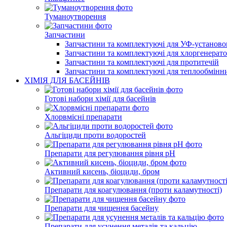
Туманоутворення
Запчастини
Запчастини та комплектуючі для УФ-установо
Запчастини та комплектуючі для хлоргенерато
Запчастини та комплектуючі для протитечій
Запчастини та комплектуючі для теплообмінн
ХІМІЯ ДЛЯ БАСЕЙНІВ
Готові набори хімії для басейнів
Хлорвмісні препарати
Альгіциди проти водоростей
Препарати для регулювання рівня pH
Активний кисень, біоциди, бром
Препарати для коагулювання (проти каламутності)
Препарати для чищення басейну
Препарати для усунення металів та кальцію