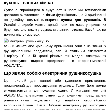
кухонь і ванних кімнат
Сучасне виробництво в сукупності з новітніми технологіями
дозволяє виготовляти не тільки функціональні, а й оригінальні
по дизайну, стильні електричні
сушки для рушників. В
Україні
ці вироби мають гарний попит не лише у приватних
будинках, але також у саунах та лазнях, готелях, басейнах, на
деяких підприємствах.
У
ванній кімнаті або кухонному приміщенні вони є не тільки їх
функціональним предметом, але й стильним елементом
інтер'єру. У нашій країні різноманітні моделі електричних
рушникосушок широко представлені в інтернет-магазині
AQUAVITAL.
Що являє собою електрична рушникосушка
Це пристрій для ванної або кухонного приміщення,
призначений для просушування рушників. Також його можна
використовувати для сушіння одягу. У магазині компанії
AQUAVITAL електричні сушки для рушників представлені
різноманітними моделями від надійних європейських
виробників Flyme і Laris. Вибрати електричну рушникосушку
для кухні або ванної кімнати за різними ціновими категоріями,