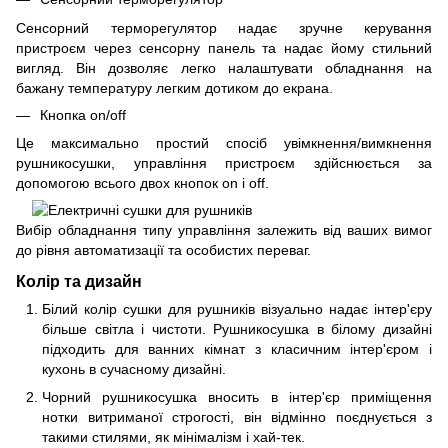
Сенсорний терморегулятор надає зручне керування
пристроєм через сенсорну панель та надає йому стильний
вигляд. Він дозволяє легко налаштувати обладнання на
бажану температуру легким дотиком до екрана.
Кнопка on/off
Це максимально простий спосіб увімкнення/вимкнення
рушникосушки, управління пристроєм здійснюється за
допомогою всього двох кнопок on і off.
Вибір обладнання типу управління залежить від ваших вимог
до рівня автоматизації та особистих переваг.
Колір та дизайн
Білий колір сушки для рушників візуально надає інтер'єру
більше світла і чистоти. Рушникосушка в білому дизайні
підходить для ванних кімнат з класичним інтер'єром і
кухонь в сучасному дизайні.
Чорний рушникосушка вносить в інтер'єр приміщення
нотки витриманої строгості, він відмінно поєднується з
такими стилями, як мінімалізм і хай-тек.