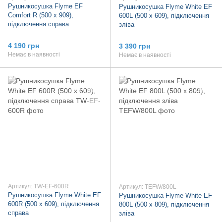
Рушникосушка Flyme EF
Рушникосушка Flyme White EF
Comfort R (500 х 909),
600L (500 х 609), підключення
підключення справа
зліва
4 190 грн
3 390 грн
Немає в наявності
Немає в наявності
Артикул: TW-EF-600R
Артикул: TEFW/800L
Рушникосушка Flyme White EF
Рушникосушка Flyme White EF
600R (500 х 609), підключення
800L (500 х 809), підключення
справа
зліва