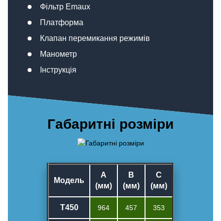
Фільтр Emaux
Платформа
Клапан перемикання режимів
Манометр
Інструкція
Габаритні розміри
A
B
C
Модель
(мм)
(мм)
(мм)
T450
964
457
353