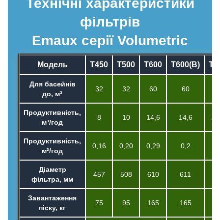
Технічні характеристики
фільтрів
Emaux серії Volumetric
Модель
T450
T500
T600
T600(B)
T7
Для басейнів
32
32
60
60
8
до, м³
Продуктивність,
8
10
14,6
14,6
19
м³/год
Продуктивність,
0,16
0,20
0,29
0,2
0,
м³/год
Діаметр
457
508
610
611
71
фільтра, мм
Завантаження
75
95
165
165
20
піску, кг