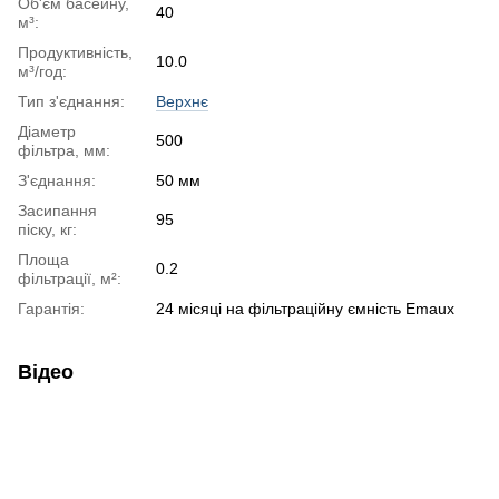
Об'єм басейну,
40
м³:
Продуктивність,
10.0
м³/год:
Тип з'єднання:
Верхнє
Діаметр
500
фільтра, мм:
З'єднання:
50 мм
Засипання
95
піску, кг:
Площа
0.2
фільтрації, м²:
Гарантія:
24 місяці на фільтраційну ємність Emaux
Відео