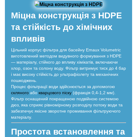
Міцна конструкція з HDPE
та стійкість до хімічних
впливів
Цільний корпус фільтра для басейну Emaux Volumetric
виготовлений методом видувного формування з HDPE
— матеріалу, стійкого до впливу хімікатів, включаючи
хлор, озон та солону воду. Фільтр витримує тиск до 4 бар
і має високу стійкість до ультрафіолету та механічних
пошкоджень.
Процес фільтрації води здійснюється за допомогою
скляного
або
кварцового піску
(фракція 0,4-1,2 мм).
Фільтр оснащений покращеною подвійною системою
дюз, яка сприяє рівномірному розподілу потоку води та
забезпечує якісне зворотне промивання фільтруючого
матеріалу.
Простота встановлення та