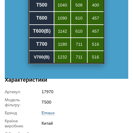
T500
1040
508
400
T600
1090
610
457
T600(B)
1142
610
457
T700
1180
711
516
V
700(B)
1232
711
516
Характеристики
Артикул
17970
Модель
T500
фільтру:
Бренд
Emaux
Країна
Китай
виробник: