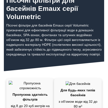
Пісочні фільтри для
басейнів Emaux серії
Volumetric
Пісочні фільтри для басейнів Emaux серії Volumetric
призначені для ефективної фільтрації води в домашніх
басейнах, SPA-зонах, фонтанах та штучних водоймах
об'ємом від 32 до 80 м. Фільтри цієї серії виготовляються із
надміцного матеріалу HDPE (поліетилен високої щільності),
який забезпечує стійкість до підвищеного тиску, агресивного
середовища та тривалої експлуатації на відкритому повітрі.
Для будь-яких типів
Пропускна здатність
басейнів
фільтрів
з об'ємом води від 32 до
від 8 до 20 куб.метрів на
80 м³