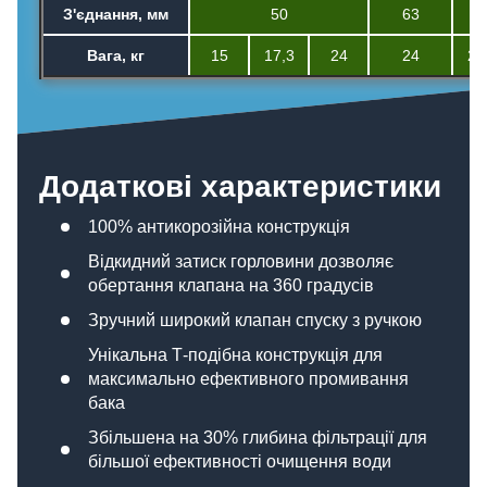
З'єднання, мм
50
63
5
Вага, кг
15
17,3
24
24
27
Додаткові характеристики
100% антикорозійна конструкція
Відкидний затиск горловини дозволяє
обертання клапана на 360 градусів
Зручний широкий клапан спуску з ручкою
Унікальна Т-подібна конструкція для
максимально ефективного промивання
бака
Збільшена на 30% глибина фільтрації для
більшої ефективності очищення води