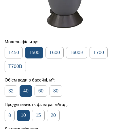
Модель фільтру:
T450
T500
T600
T600B
T700
T700B
Об'єм води в басейні, м³:
32
40
60
80
Продуктивність фільтра, м³/год:
8
10
15
20
Діаметр фільтра: