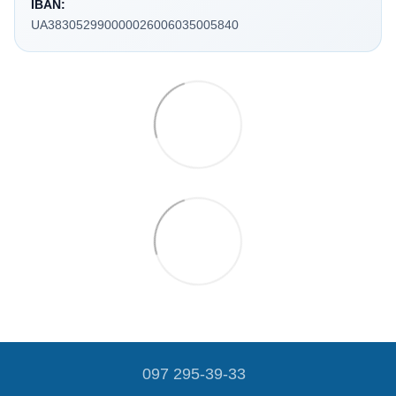
IBAN:
UA383052990000026006035005840
097 295-39-33