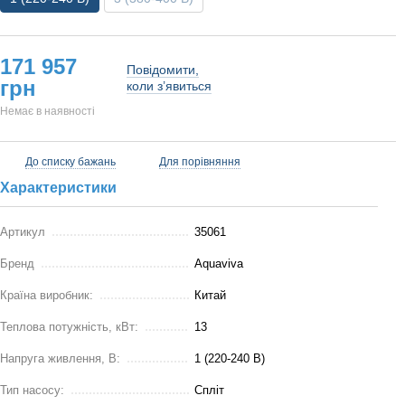
171 957
Повідомити,
грн
коли з’явиться
Немає в наявності
До списку бажань
Для порівняння
Характеристики
Артикул
35061
Бренд
Aquaviva
Країна виробник:
Китай
Теплова потужність, кВт:
13
Напруга живлення, В:
1 (220-240 В)
Тип насосу:
Спліт