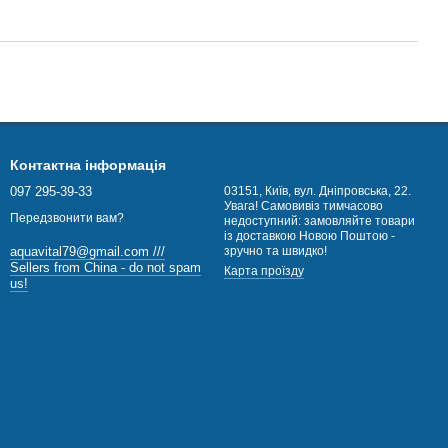
Контактна інформація
097 295-39-33
03151, Київ, вул. Дніпровська, 22.
Увага! Самовивіз тимчасово
Передзвонити вам?
недоступний: замовляйте товари
із доставкою Новою Поштою -
зручно та швидко!
aquavital79@gmail.com ///
Sellers from China - do not spam
Карта проїзду
us!