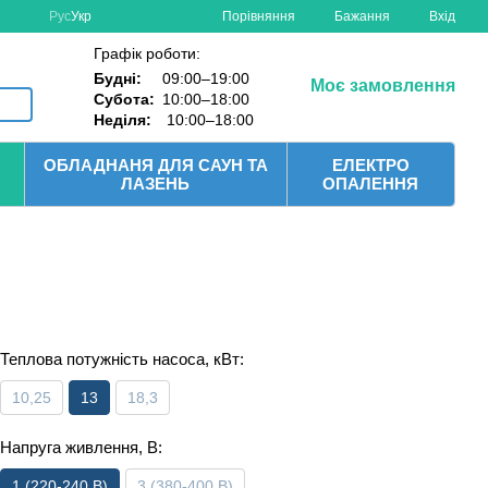
Порівняння
Рус
Укр
Бажання
Вхід
Графік роботи:
Будні:
09:00–19:00
Моє замовлення
Субота:
10:00–18:00
Неділя:
10:00–18:00
ОБЛАДНАНЯ ДЛЯ САУН ТА
ЕЛЕКТРО
ЛАЗЕНЬ
ОПАЛЕННЯ
Теплова потужність насоса, кВт:
10,25
13
18,3
Напруга живлення, В:
1 (220-240 В)
3 (380-400 В)