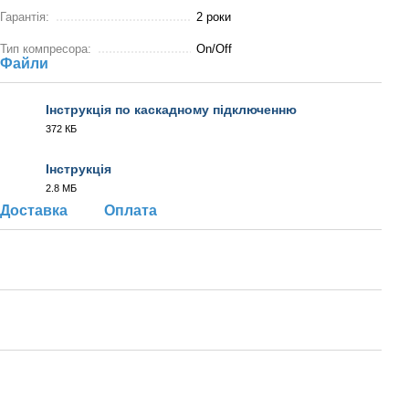
Гарантія:
2 роки
Тип компресора:
On/Off
Файли
Інструкція по каскадному підключенню
372 КБ
PDF
Інструкція
2.8 МБ
PDF
Доставка
Оплата