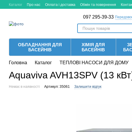
Перейти до основного контенту
Каталог
Про нас
Оплата і доставка
Обмін та повернення
Конта
097 295-39-33
Передзво
ОБЛАДНАННЯ ДЛЯ
ХІМІЯ ДЛЯ
ЗБ
БАСЕЙНІВ
БАСЕЙНІВ
БА
Головна
Каталог
ТЕПЛОВІ НАСОСИ ДЛЯ ДОМУ
Aquaviva AVH13SPV (13 кВт
Немає в наявності
Артикул: 35061
Залишити відгук