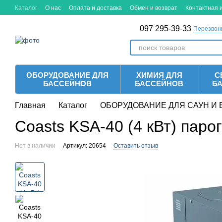
Перейти к основному контенту
Каталог
О нас
Оплата и доставка
Обмен и возврат
Контактная
097 295-39-33
Перезвон
ОБОРУДОВАНИЕ ДЛЯ
ХИМИЯ ДЛЯ
С
БАССЕЙНОВ
БАССЕЙНОВ
Б
Главная
Каталог
ОБОРУДОВАНИЕ ДЛЯ САУН И 
Coasts KSA-40 (4 кВт) паро
Нет в наличии
Артикул: 20654
Оставить отзыв